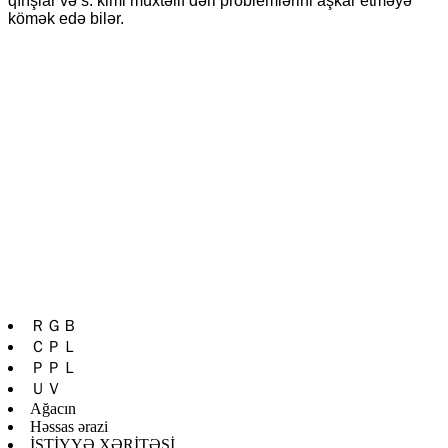
qırışlar və s. kimi müxtəlif dəri problemlərini aşkar etməyə
kömək edə bilər.
ＲＧＢ
ＣＰＬ
ＰＰＬ
ＵＶ
Ağacın
Həssas ərazi
İSTİYYƏ XƏRİTƏSİ