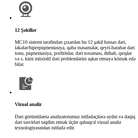
12 Şəkillər
MC10 sistemi tərəfindən çıxarılan bu 12 şəkil həssas dəri,
ləkələr/hiperpiqmentasiya, qaba məsamələr, qeyri-bərabər dəri
tonu, piqmentasiya, porfirinlər, dəri toxuması, iltihab, qırışlar
və s. kimi müxtəlif dəri problemlərini aşkar etməyə kömək edə
bilər.
Vizual analiz
Dəri görüntüləmə analizatorumuz istifadəçilərə aydın və dəqiq
dəri təsvirləri təqdim etmək üçün qabaqcıl vizual analiz
texnologiyasından istifadə edir.