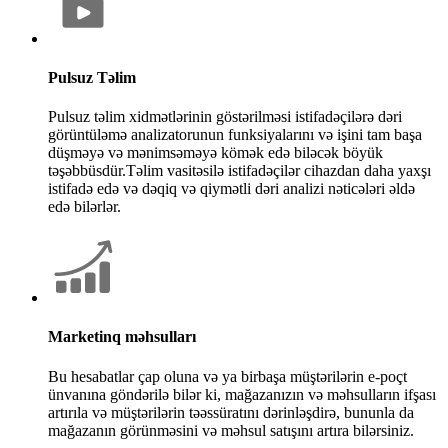
Pulsuz Təlim
Pulsuz təlim xidmətlərinin göstərilməsi istifadəçilərə dəri
görüntüləmə analizatorunun funksiyalarını və işini tam başa
düşməyə və mənimsəməyə kömək edə biləcək böyük
təşəbbüsdür.Təlim vasitəsilə istifadəçilər cihazdan daha yaxşı
istifadə edə və dəqiq və qiymətli dəri analizi nəticələri əldə
edə bilərlər.
Marketinq məhsulları
Bu hesabatlar çap oluna və ya birbaşa müştərilərin e-poçt
ünvanına göndərilə bilər ki, mağazanızın və məhsulların ifşası
artırıla və müştərilərin təəssüratını dərinləşdirə, bununla da
mağazanın görünməsini və məhsul satışını artıra bilərsiniz.