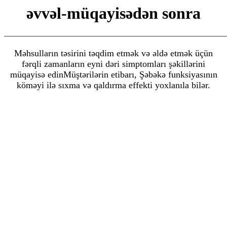
əvvəl-müqayisədən sonra
———————————————————————————
Məhsulların təsirini təqdim etmək və əldə etmək üçün
fərqli zamanların eyni dəri simptomları şəkillərini
müqayisə edin
Müştərilərin etibarı, Şəbəkə funksiyasının
köməyi ilə sıxma və qaldırma effekti yoxlanıla bilər.