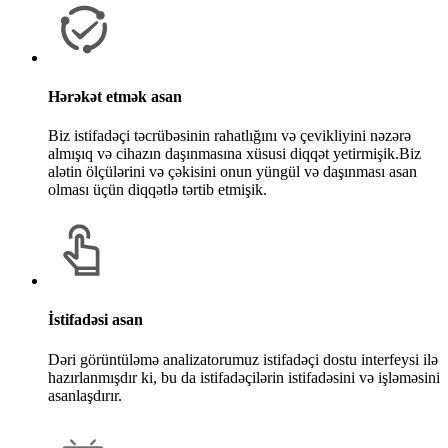
Hərəkət etmək asan
Biz istifadəçi təcrübəsinin rahatlığını və çevikliyini nəzərə
almışıq və cihazın daşınmasına xüsusi diqqət yetirmişik.Biz
alətin ölçülərini və çəkisini onun yüngül və daşınması asan
olması üçün diqqətlə tərtib etmişik.
İstifadəsi asan
Dəri görüntüləmə analizatorumuz istifadəçi dostu interfeysi ilə
hazırlanmışdır ki, bu da istifadəçilərin istifadəsini və işləməsini
asanlaşdırır.