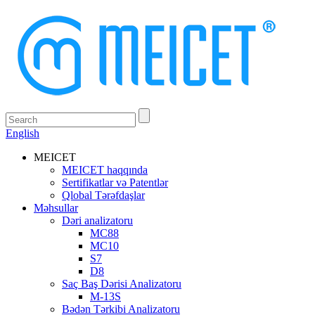
English
MEICET
MEICET haqqında
Sertifikatlar və Patentlər
Qlobal Tərəfdaşlar
Məhsullar
Dəri analizatoru
MC88
MC10
S7
D8
Saç Baş Dərisi Analizatoru
M-13S
Bədən Tərkibi Analizatoru