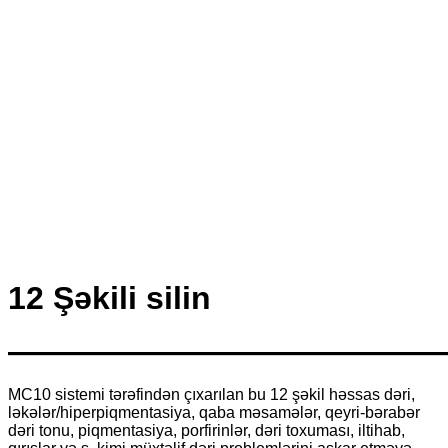
12 Şəkili silin
—————————————
MC10 sistemi tərəfindən çıxarılan bu 12 şəkil həssas dəri,
ləkələr/hiperpiqmentasiya, qaba məsamələr, qeyri-bərabər
dəri tonu, piqmentasiya, porfirinlər, dəri toxuması, iltihab,