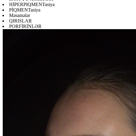
HİPERPIQMENTasiya
PİQMENTasiya
Məsamələr
QIRISLAR
PORFİRİNLƏR