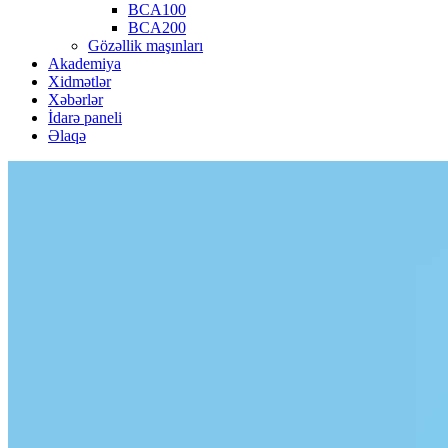
BCA100
BCA200
Gözəllik maşınları
Akademiya
Xidmətlər
Xəbərlər
İdarə paneli
Əlaqə